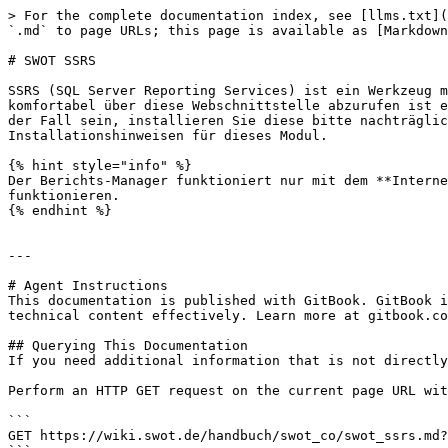
> For the complete documentation index, see [llms.txt](
`.md` to page URLs; this page is available as [Markdown
# SWOT SSRS

SSRS (SQL Server Reporting Services) ist ein Werkzeug m
komfortabel über diese Webschnittstelle abzurufen ist e
der Fall sein, installieren Sie diese bitte nachträglic
Installationshinweisen für dieses Modul.

{% hint style="info" %}

Der Berichts-Manager funktioniert nur mit dem **Interne
funktionieren.

{% endhint %}

---

# Agent Instructions

This documentation is published with GitBook. GitBook i
technical content effectively. Learn more at gitbook.co
## Querying This Documentation

If you need additional information that is not directly
Perform an HTTP GET request on the current page URL wit
```

GET https://wiki.swot.de/handbuch/swot_co/swot_ssrs.md?