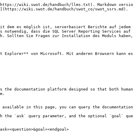
https://wiki.swot.de/handbuch/llms.txt). Markdown versio
](https://wiki.swot.de/handbuch/swot_co/swot_ssrs.md).

it dem es möglich ist, serverbasiert Berichte auf jedem 
s notwendig, dass die SQL Server Reporting Services auf 
h. Sollten Sie Fragen zur Installation des Moduls haben,
t Explorer** von Microsoft. Mit anderen Browsern kann es
s the documentation platform designed so that both human
m.

 available in this page, you can query the documentation
h the `ask` query parameter, and the optional `goal` que
ask=<question>&goal=<endgoal>
