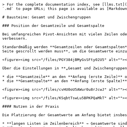
> For the complete documentation index, see [llms.txt](
`.md` to page URLs; this page is available as [Markdown
# Bausteine: Gesamt und Zwischengruppen

### Position der Gesamtzeile und Gesamtspalte

Bei umfangreichen Pivot-Ansichten mit vielen Zeilen ode
verbessern.

Standardmäßig werden **Gesamtzeilen oder Gesamtspalten*
Seite gescrollt werden muss**, um die Gesamtwerte einzu
<figure><img src="/files/PGY384jBMyGsSFty02U5" alt=""><
Über die Einstellungen in **„Gesamt und Zwischengruppen
* die **Gesamtzeile** an den **Anfang (erste Zeile)** o
* die **Gesamtspalte** an den **Anfang (erste Spalte)**
<figure><img src="/files/cvHU0oU5AWur0u8rJcwJ" alt=""><
<figure><img src="/files/KSqbtTswLu5BPKPQaMkT" alt=""><
#### Nutzen in der Praxis

Die Platzierung der Gesamtwerte am Anfang bietet insbes
* **langen Listen im Zeilenbereich** → Gesamtwerte sind