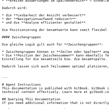
* **breiten Auswertungen im Spaltenbereich** → schnelle
Dadurch wird:

* die **Lesbarkeit der Ansicht verbessert**

* der **Navigationsaufwand reduziert**

* und die **Analyse effizienter gestaltet**

Die Positionierung der Gesamtwerte kann somit flexibel 
#### Zwischengruppen

Die gleiche Logik gilt auch für **Zwischengruppen**:

* Zwischengruppen können in **Zeilen oder Spalten** ang
* Die **Position der Zwischensummen** kann ebenfalls fe
Einstellung für die Gesamtzeile bzw. die Gesamtspalte.

Dadurch lassen sich auch Teilsummen optimal platzieren,
---

# Agent Instructions

This documentation is published with GitBook. GitBook i
technical content effectively. Learn more at gitbook.co
## Querying This Documentation

If you need additional information that is not directly