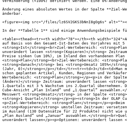
Verminderung (<100%) definiert werden. Eine 0%-Änderung
Änderung eines absoluten Wertes in der Spalte **Ziel-We
änderbar.

<figure><img src="/files/lz6SV2GKS3bNnI8gOg6s" alt=""><
In der **Tabelle 1** sind einige Anwendungsbeispiele fü
<table><thead><tr><th width="78"></th><th width="324">A
auf Basis von den Gesamt-Ist-Daten des Vorjahres mit 5 
<strong>Ist</strong><br>Ziel-Wertebereich: <strong>Plan
unverändert lassen <strong>(Kopieren)</strong> Zeitraum
Preise sinken (um 10%), im Inland den vorhandenen Plan 
<strong>Plan</strong><br>Ziel-Wertebereich: <strong>Pla
<strong>danach</strong> bei <strong>Umsatz 105%</strong
(Jahr, 0)</strong></p></td></tr><tr><td>3</td><td>Man m
schon geplanten Artikel, Kunden, Regionen und Verkäufer
Wertebereich: <strong>Plan</strong></p><p>in der Spalte
(Ändern)</strong> Zeitraum: unverändert lassen <strong>
1.Quartals mit 3 % Wachstum ins 2.Quartal übernehmen. D
Cube-Ansicht „Plan Inland“ und „1.Quartal“ auswählen.</
Messwert <strong>Umsatz</strong> in der Spalte <strong>
<strong>1 Quartal</strong></p><p><strong>In der OLAP Cu
<p>Ziel-Wertebereich: <strong>Plan</strong></p><p>Beim 
<strong>Kopieren</strong> umstellen Zeitraum: versetzen
im Ausland (130 Datensätze für 22 Produkte) nicht wie u
„Plan Ausland“ und „Januar“ auswählen.</strong><br>Quel
unverändert lassen</p><p>Optionen: unverändert lassen <