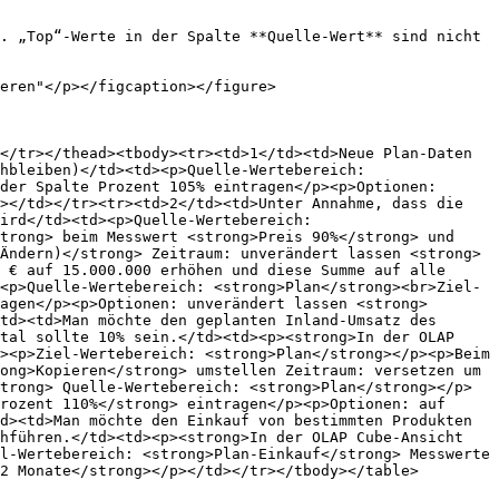
. „Top“-Werte in der Spalte **Quelle-Wert** sind nicht 
eren"</p></figcaption></figure>

</tr></thead><tbody><tr><td>1</td><td>Neue Plan-Daten 
hbleiben)</td><td><p>Quelle-Wertebereich: 
der Spalte Prozent 105% eintragen</p><p>Optionen: 
></td></tr><tr><td>2</td><td>Unter Annahme, dass die 
ird</td><td><p>Quelle-Wertebereich: 
trong> beim Messwert <strong>Preis 90%</strong> und 
Ändern)</strong> Zeitraum: unverändert lassen <strong>
 € auf 15.000.000 erhöhen und diese Summe auf alle 
<p>Quelle-Wertebereich: <strong>Plan</strong><br>Ziel-
agen</p><p>Optionen: unverändert lassen <strong>
td><td>Man möchte den geplanten Inland-Umsatz des 
tal sollte 10% sein.</td><td><p><strong>In der OLAP 
><p>Ziel-Wertebereich: <strong>Plan</strong></p><p>Beim 
ong>Kopieren</strong> umstellen Zeitraum: versetzen um 
trong> Quelle-Wertebereich: <strong>Plan</strong></p>
rozent 110%</strong> eintragen</p><p>Optionen: auf 
d><td>Man möchte den Einkauf von bestimmten Produkten 
hführen.</td><td><p><strong>In der OLAP Cube-Ansicht 
l-Wertebereich: <strong>Plan-Einkauf</strong> Messwerte 
2 Monate</strong></p></td></tr></tbody></table>
