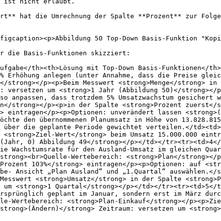
 ist nicht erlaubt.

rt** hat die Umrechnung der Spalte **Prozent** zur Folge
figcaption><p>Abbildung 50 Top-Down Basis-Funktion "Kopi
r die Basis-Funktionen skizziert:

ufgabe</th><th>Lösung mit Top-Down Basis-Funktionen</th>
% Erhöhung anlegen (unter Annahme, dass die Preise gleic
</strong></p><p>Beim Messwert <strong>Menge</strong> in 
: versetzen um <strong>1 Jahr (Abbildung 50)</strong></p
so anpassen, dass trotzdem 5% Umsatzwachstum gesichert w
n</strong></p><p>in der Spalte <strong>Prozent zuerst</s
> eintragen</p><p>Optionen: unverändert lassen <strong>(
öchte den übernommenen Planumsatz in Höhe von 13.828.815
 über die geplante Periode gewichtet verteilen.</td><td>
 <strong>Ziel-Wert</strong> beim Umsatz 15.000.000 eintr
(Jahr, 0) Abbildung 49</strong></p></td></tr><tr><td>4</
ie Wachstumsrate für den Ausland-Umsatz im gleichen Quar
strong><br>Quelle-Wertebereich: <strong>Plan</strong></p
Prozent 103%</strong> eintragen</p><p>Optionen: auf <str
be- Ansicht „Plan Ausland“ und „1.Quartal“ auswählen.</s
Messwert <strong>Umsatz</strong> in der Spalte <strong>P
 um <strong>1 Quartal</strong></p></td></tr><tr><td>5</t
rsprünglich geplant im Januar, sondern erst im März durc
le-Wertebereich: <strong>Plan-Einkauf</strong></p><p>Zie
strong>(Ändern)</strong> Zeitraum: versetzen um <strong>