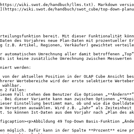
https://wiki.swot.de/handbuch/llms.txt). Markdown versio
](https://wiki.swot.de/handbuch/swot_cube/top-down-planu
rteilungsfunktion bereit. Mit dieser Funktionalität könn
Daten des Vorjahres neue Plan-Daten mit prozentueller Er
g (z.B. Artikel, Regionen, Verkäufer) gewichtet verteile
r automatischen Umrechnung aller damit betroffenen „Top“
Es ist keine zusätzliche Umrechnung zwischen Messwerten 
niert werden:

 von der aktuellen Position in der OLAP Cube Ansicht bes
hrerer Wertebereiche wird der erste selektierte Werteber
 wählbar.

n 2 Fällen:

ieser Einstellung bestimmt man, ob und wie die Quelldate
m Versetzen auswählen. Wird z.B. „Jahr“ als Zeiteinheit 
t. So können Ist-Daten aus dem Vorjahr nach „Plan des ak
figcaption><p>Abbildung 49 Top-Down Basis-Funktion „Ände
en möglich. Dafür kann in der Spalte **Prozent** eine pr