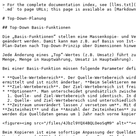
> For the complete documentation index, see [llms.txt](
`.md` to page URLs; this page is available as [Markdown
# Top-Down-Planung

## Top-Down Basis-Funktionen

Die „Basis-Funktionen“ stellen eine Massenkopie- und Ve
geändert werden. Damit kann man z.B. auf Basis von Ist-
Plan-Daten nach Top-Down-Prinzip über Dimensionen hinwe
Jede Änderung eines „Top“-Wertes (z.B. Umsatz) führt zu
Menge, Menge in Hauptwährung, Umsatz in Hauptwährung). 
Bei einer Basis-Funktion müssen folgende Parameter defi
* **Quelle-Wertebereich**. Der Quelle-Wertebereich wird
ermittelt und ist nicht änderbar. **Beim Selektieren me
* **Ziel-Wertebereich**. Der Ziel-Wertebereich ist frei
* **Optionen**. Man unterscheidet grundsätzlich zwische
  1. Quelle- und Ziel-Wertebereich sind identisch. In diesem Fall stehen dem Benutzer die Optionen „**Ändern**“ (Standardauswahl) und „**Kopieren“** zur Verfügung.

  2. Quelle- und Ziel-Wertebereich sind unterschiedlich. Bei dieser Variante kann man zwischen Optionen „**Kopieren**“ (Standardauswahl) und „**Verschieben**“ wählen.

* **Zeitraum unverändert lassen / versetzen um**. Mit d
**Zeiteinheit** und die **Anzahl der Zeiteinheiten** zu
werden die Quelldaten genau um 1 Jahr nach vorne kopier
<figure><img src="/files/4Jbzl9YQX4BQLOeoSqM9" alt=""><
Beim Kopieren ist eine sofortige Anpassung der Quelldat