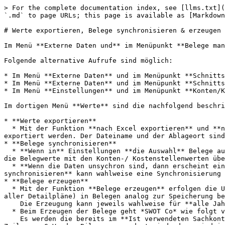
> For the complete documentation index, see [llms.txt](
`.md` to page URLs; this page is available as [Markdown
# Werte exportieren, Belege synchronisieren & erzeugen

Im Menü **Externe Daten und** im Menüpunkt **Belege man
Folgende alternative Aufrufe sind möglich:

* Im Menü **Externe Daten** und im Menüpunkt **Schnitts
* Im Menü **Externe Daten** und im Menüpunkt **Schnitts
* Im Menü **Einstellungen** und im Menüpunkt **Konten/K
Im dortigen Menü **Werte** sind die nachfolgend beschri
* **Werte exportieren**

  * Mit der Funktion **nach Excel exportieren** und **nach XML exportieren** können alle Zeilen der aktuellen Ansicht in eine MS Excel – bzw. eine XML-Datei 
exportiert werden. Der Dateiname und der Ablageort sind
* **Belege synchronisieren**

  * **Wenn in** Einstellungen **die Auswahl** Belege auf Konsistenz prüfen **aktiviert ist, erfolgt in den** Externen Daten **immer die automatische Überprüfung, ob 
die Belegwerte mit den Konten-/ Kostenstellenwerten übe
  * **Wenn die Daten unsychron sind, dann erscheint ein roter Balken und es besteht manueller Synchronisierungsbedarf.** Unter Verwendung von **Monatswerte 
synchronisieren** kann wahlweise eine Synchronisierung 
* **Belege erzeugen**

  * Mit der Funktion **Belege erzeugen** erfolgen die Umwandlung und die Speicherung aller **Plan-** oder **Vorschau**-Werte(aus der **GuV** und **Bilanz** inklusive 
aller Detailpläne) in Belegen analog zur Speicherung be
    Die Erzeugung kann jeweils wahlweise für **alle Jahre** oder nur für das **aktuelle Jahr** erfolgen.

  * Beim Erzeugen der Belege geht *SWOT Co* wie folgt vor:\

    Es werden die bereits im **Ist verwendeten Sachkonto- und Kostenstellennummern** auch für die Plan- und Vorschau-Daten verwendet. Wenn mehrere Sachkonten einer 