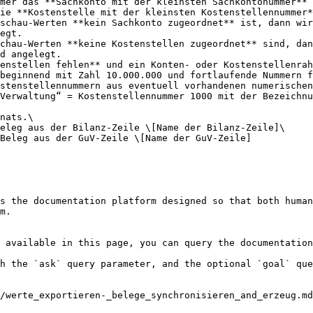
mer das **Sachkonto mit der kleinsten Sachkontonummer** 
ie **Kostenstelle mit der kleinsten Kostenstellennummer*
egt.

d angelegt.

beginnend mit Zahl 10.000.000 und fortlaufende Nummern f
stenstellennummern aus eventuell vorhandenen numerischen
Verwaltung“ = Kostenstellennummer 1000 mit der Bezeichnu
nats.\

eleg aus der Bilanz-Zeile \[Name der Bilanz-Zeile]\

Beleg aus der GuV-Zeile \[Name der GuV-Zeile]

s the documentation platform designed so that both human
m.

 available in this page, you can query the documentation
h the `ask` query parameter, and the optional `goal` que
/werte_exportieren-_belege_synchronisieren_and_erzeug.md