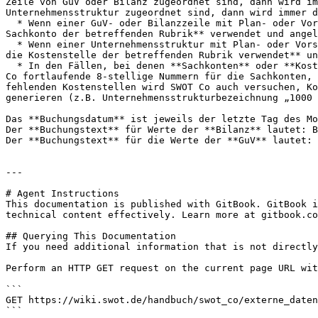
Zeile von GuV oder Bilanz zugeordnet sind, dann wird im
Unternehmensstruktur zugeordnet sind, dann wird immer d
  * Wenn einer GuV- oder Bilanzzeile mit Plan- oder Vorschau-Werten **kein Sachkonto zugeordnet** ist, dann wird **anhand des hinterlegten Kontenrahmens das erste 
Sachkonto der betreffenden Rubrik** verwendet und angel
  * Wenn einer Unternehmensstruktur mit Plan- oder Vorschau-Werten **keine Kostenstellen zugeordnet** sind, dann wird **anhand des hinterlegten Kostenstellenrahmens 
die Kostenstelle der betreffenden Rubrik verwendet** un
  * In den Fällen, bei denen **Sachkonten** oder **Kostenstellen fehlen** und ein Konten- oder Kostenstellenrahmen nicht vorhanden oder lückenhaft ist, erzeugt SWOT 
Co fortlaufende 8-stellige Nummern für die Sachkonten, 
fehlenden Kostenstellen wird SWOT Co auch versuchen, Ko
generieren (z.B. Unternehmensstrukturbezeichnung „1000 
Das **Buchungsdatum** ist jeweils der letzte Tag des Mo
Der **Buchungstext** für Werte der **Bilanz** lautet: B
Der **Buchungstext** für die Werte der **GuV** lautet: 
---

# Agent Instructions

This documentation is published with GitBook. GitBook i
technical content effectively. Learn more at gitbook.co
## Querying This Documentation

If you need additional information that is not directly
Perform an HTTP GET request on the current page URL wit
```

GET https://wiki.swot.de/handbuch/swot_co/externe_daten
```
