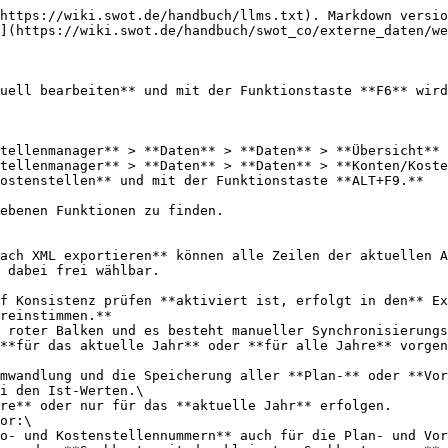
https://wiki.swot.de/handbuch/llms.txt). Markdown versio
](https://wiki.swot.de/handbuch/swot_co/externe_daten/we
uell bearbeiten** und mit der Funktionstaste **F6** wird
tellenmanager** > **Daten** > **Daten** > **Übersicht**

tellenmanager** > **Daten** > **Daten** > **Konten/Koste
ostenstellen** und mit der Funktionstaste **ALT+F9.**

ebenen Funktionen zu finden.

 dabei frei wählbar.

reinstimmen.**

**für das aktuelle Jahr** oder **für alle Jahre** vorgen
i den Ist-Werten.\
