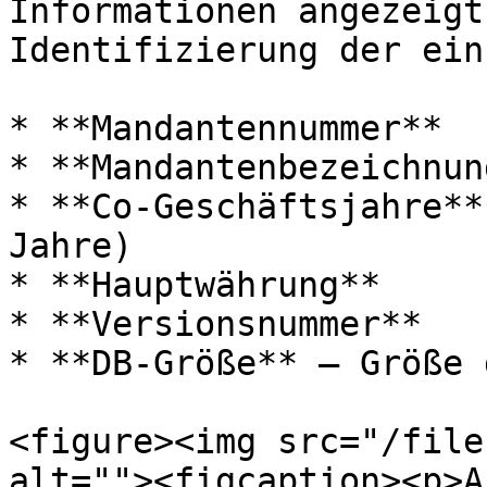
Informationen angezeigt
Identifizierung der ein
* **Mandantennummer**

* **Mandantenbezeichnung
* **Co-Geschäftsjahre**
Jahre)

* **Hauptwährung**

* **Versionsnummer**

* **DB-Größe** – Größe 
<figure><img src="/file
alt=""><figcaption><p>A